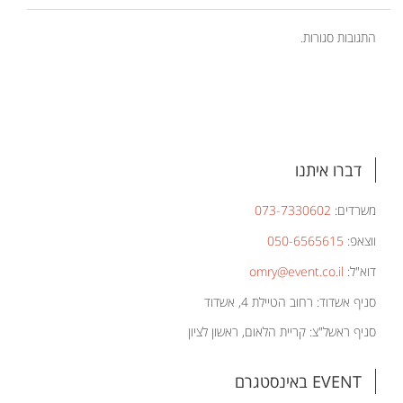
התגובות סגורות.
דברו איתנו
משרדים:
073-7330602
ווצאפ:
050-6565615
דוא"ל:
omry@event.co.il
סניף אשדוד: רחוב הטיילת 4, אשדוד
סניף ראשל"צ: קריית הלאום, ראשון לציון
EVENT באינסטגרם