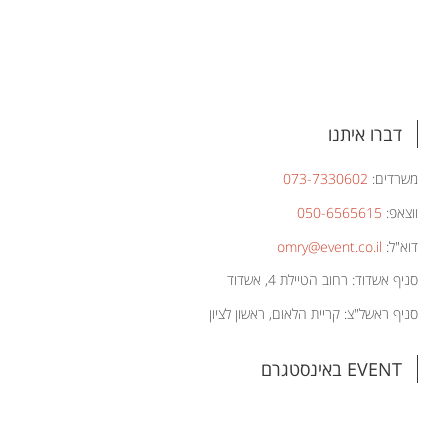
דברו איתנו
משרדים:
073-7330602
ווצאפ:
050-6565615
דוא"ל:
omry@event.co.il
סניף אשדוד: רחוב הטיילת 4, אשדוד
סניף ראשל"צ: קריית הלאום, ראשון לציון
EVENT באינסטגרם