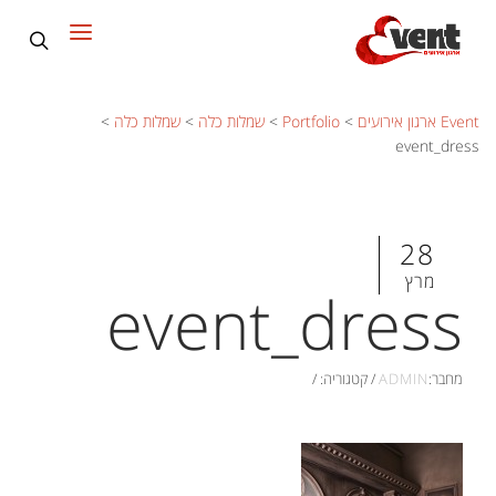
Event ארגון אירועים
>
Portfolio
>
שמלות כלה
>
שמלות כלה
>
event_dress
28
מרץ
event_dress
מחבר:
ADMIN
/
קטגוריה:
/