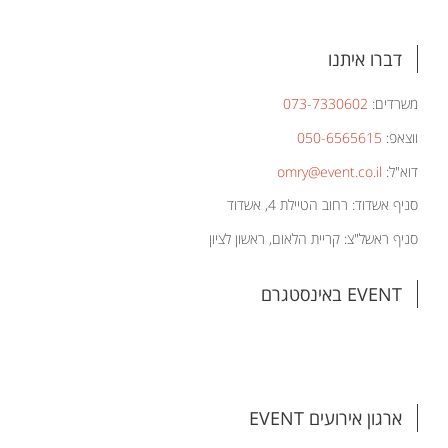
דברו איתנו
משרדים:
073-7330602
ווצאפ:
050-6565615
דוא"ל:
omry@event.co.il
סניף אשדוד: רחוב הטיילת 4, אשדוד
סניף ראשל"צ: קריית הלאום, ראשון לציון
EVENT באינסטגרם
ארגון אירועים EVENT