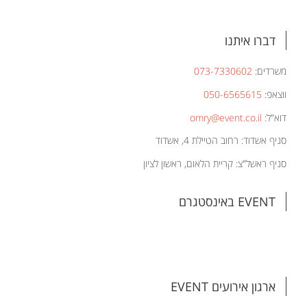
דברו איתנו
משרדים:
073-7330602
ווצאפ:
050-6565615
דוא"ל:
omry@event.co.il
סניף אשדוד: רחוב הטיילת 4, אשדוד
סניף ראשל"צ: קריית הלאום, ראשון לציון
EVENT באינסטגרם
ארגון אירועים EVENT