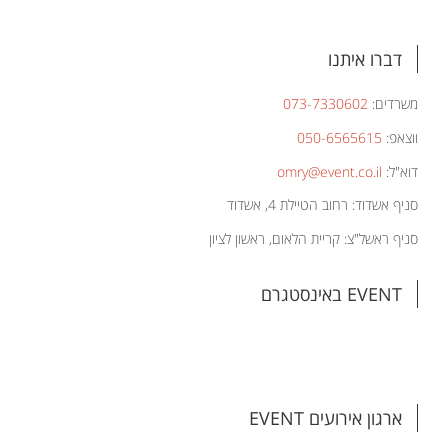
דברו איתנו
משרדים:
073-7330602
ווצאפ:
050-6565615
דוא"ל:
omry@event.co.il
סניף אשדוד: רחוב הטיילת 4, אשדוד
סניף ראשל"צ: קריית הלאום, ראשון לציון
EVENT באינסטגרם
ארגון אירועים EVENT