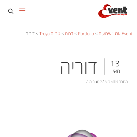
Event ארגון אירועים
>
Portfolio
>
דרום
>
טרויה Troya
>
דוריה
דוריה
13
מאי
מחבר:
ADMIN
/
קטגוריה:
/