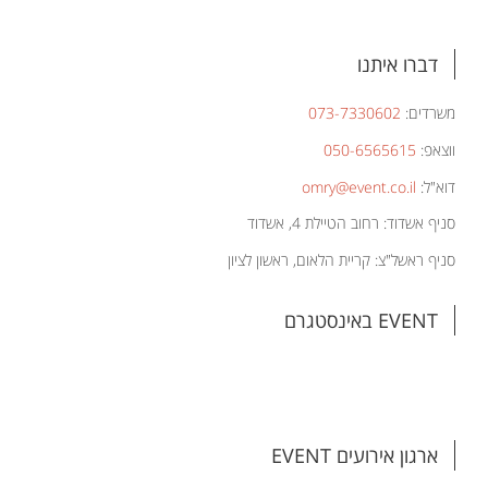
דברו איתנו
משרדים:
073-7330602
ווצאפ:
050-6565615
דוא"ל:
omry@event.co.il
סניף אשדוד: רחוב הטיילת 4, אשדוד
סניף ראשל"צ: קריית הלאום, ראשון לציון
EVENT באינסטגרם
ארגון אירועים EVENT