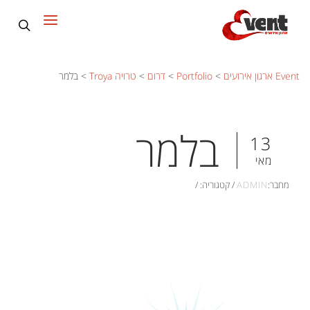
Event ארגון אירועים
>
Portfolio
>
דרום
>
טרויה Troya
>
בלמר
בלמר
13
מאי
מחבר:
ADMIN
/
קטגוריה:
/