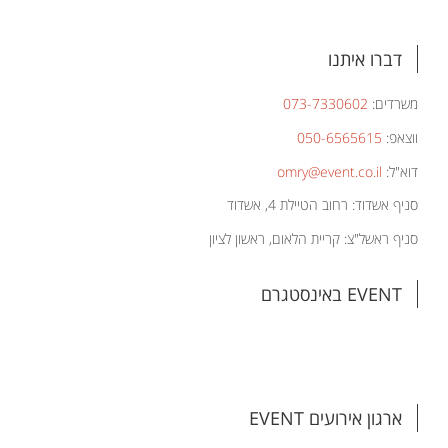
דברו איתנו
משרדים:
073-7330602
ווצאפ:
050-6565615
דוא"ל:
omry@event.co.il
סניף אשדוד: רחוב הטיילת 4, אשדוד
סניף ראשל"צ: קריית הלאום, ראשון לציון
EVENT באינסטגרם
ארגון אירועים EVENT