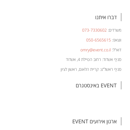
דברו איתנו
משרדים:
073-7330602
ווצאפ:
050-6565615
דוא"ל:
omry@event.co.il
סניף אשדוד: רחוב הטיילת 4, אשדוד
סניף ראשל"צ: קריית הלאום, ראשון לציון
EVENT באינסטגרם
ארגון אירועים EVENT