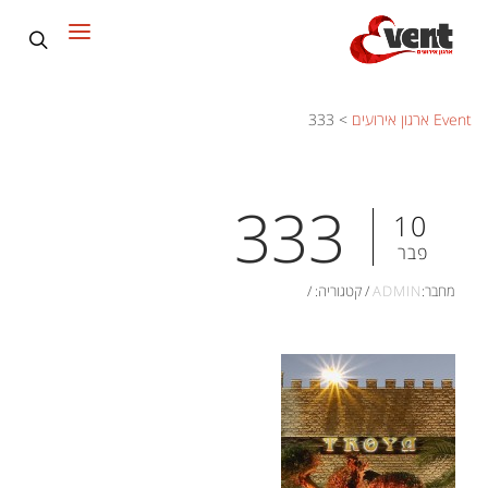
Event ארגון אירועים
>
333
333
10
פבר
מחבר:
ADMIN
/
קטגוריה:
/