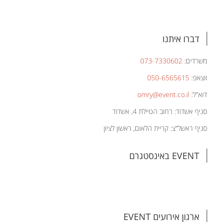
דברו איתנו
משרדים:
073-7330602
ווצאפ:
050-6565615
דוא"ל:
omry@event.co.il
סניף אשדוד: רחוב הטיילת 4, אשדוד
סניף ראשל"צ: קריית הלאום, ראשון לציון
EVENT באינסטגרם
ארגון אירועים EVENT