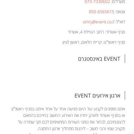
משרדים:
073-7330602
ווצאפ:
050-6565615
דוא"ל:
omry@event.co.il
סניף אשדוד: רחוב הטיילת 4, אשדוד
סניף ראשל"צ: קריית הלאום, ראשון לציון
EVENT באינסטגרם
ארגון אירועים EVENT
אתם מוזמנים לקבוע עוד היום פגישה אחד על אחד איתנו בסניף ראשל"צ
או בסניף אשדוד ולארגן יחדיו את האירוע החשוב בחייכם בהתאם
לרצונותיכם, לבחור את נותני השירות המתאימים לכם תוך שמירה על
תקציב שפוי והכי חשוב – ליהנות מתהליך ארגון החתונה.