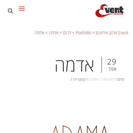
Event ארגון אירועים
>
Portfolio
>
דרום
>
אדמה
>
אדמה
אדמה
29
אפר
מחבר:
OMRY EMERY
/
קטגוריה:
/