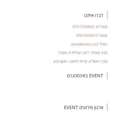
דברו איתנו
משרדים:
073-7330602
ווצאפ:
050-6565615
דוא"ל:
omry@event.co.il
סניף אשדוד: רחוב הטיילת 4, אשדוד
סניף ראשל"צ: קריית הלאום, ראשון לציון
EVENT באינסטגרם
ארגון אירועים EVENT