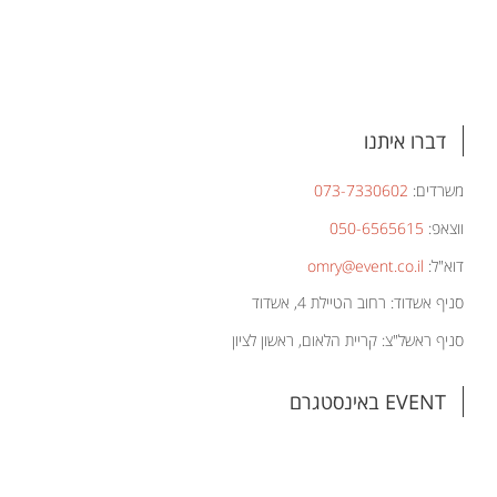
דברו איתנו
משרדים:
073-7330602
ווצאפ:
050-6565615
דוא"ל:
omry@event.co.il
סניף אשדוד: רחוב הטיילת 4, אשדוד
סניף ראשל"צ: קריית הלאום, ראשון לציון
EVENT באינסטגרם