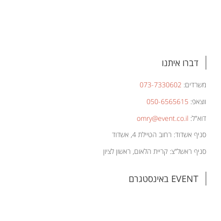
דברו איתנו
משרדים:
073-7330602
ווצאפ:
050-6565615
דוא"ל:
omry@event.co.il
סניף אשדוד: רחוב הטיילת 4, אשדוד
סניף ראשל"צ: קריית הלאום, ראשון לציון
EVENT באינסטגרם