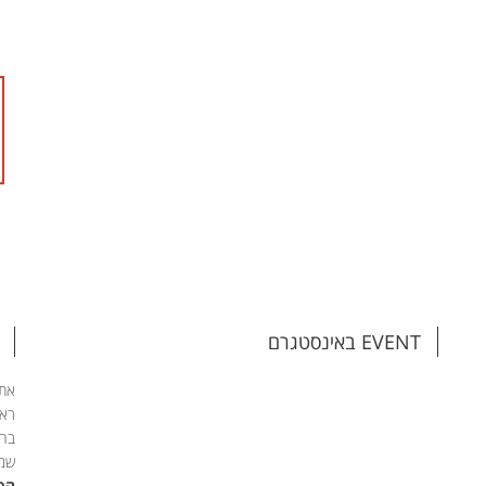
EVENT באינסטגרם
אתם
ראש
בהת
שמי
הפג