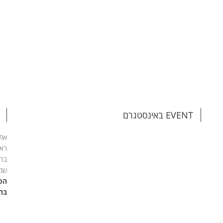
EVENT באינסטגרם
אתם
ראש
בהת
שמי
הפג
בחי