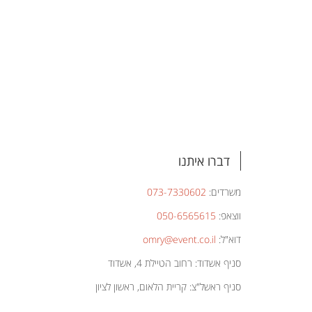
דברו איתנו
משרדים:
073-7330602
ווצאפ:
050-6565615
דוא"ל:
omry@event.co.il
סניף אשדוד: רחוב הטיילת 4, אשדוד
סניף ראשל"צ: קריית הלאום, ראשון לציון