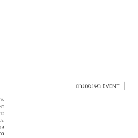
EVENT באינסטגרם
אתם
ראש
בהת
שמי
הפג
בחי