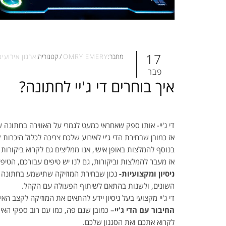
17
מחבר:
OMRY EMERY
/
קטגוריה:
ארגון אירועים
פבר
איך בוחרים די ג'יי לחתונה?
די ג'יי- אותו ספק שאחראי כמעט לגמרי על האווירה בחתונה
אז כמובן שבחירת הדי ג'יי לאירוע שלכם צריכה לכלול היכרו
בנוסף להמלצות באופן אישי, אנו ממליצים גם לקרוא ביקורות
אז מעבר להמלצות וביקורות, גם לנו יש טיפים עבורכם, הטיפי
ניסיון ומקצועיות-
נכון שבחירת המוזיקה שתישמע בחתונה של
השונים, ולשנות בהתאם לשיתוף הפעולה עם הקהל.
די ג'יי מקצועי בעל ניסיון יידע להתאים את המוזיקה לקצב הא
החיבור עם הדי ג'יי
– כמובן שגם פה, כמו עם רוב ספקי האיר
לקרוא אתכם ואת הסגנון שלכם.