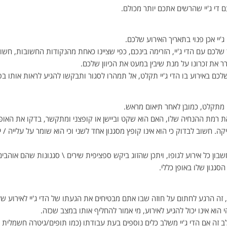
די ג'יי שהרשים אתכם יותר מכולם.
'יי אכן פנוי בתאריך האירוע שלכם.
 שלכם עם הדי ג'יי, הזרימה בינכם, כפי שציינו כאחת מהנקודות החשובות, חשו
ר את זכרונו על מנת שיבין במעט את הכיוון שלכם.
לכם באירוע בו הדי ג'יי תקלט, אל תמהרו לסגור ותבקשו להגיע לראות אותו בפ
י מתקלט, כמובן לאחר תיאום מראש.
את רמת ההנחיה שלו, האם הוא שקט וביישן או קופצני ומתקשר, בדקו את האופ
 חשוב לבדוק כי הוא אינו קופץ מסגנון אחד לשני וכי הוא שומר על עלייה / 
 כל אירוע לגופו, ויתכן שהזוג ביקש ספציפית שירים \ סגנונות שהם אוהבים ב
גנון שלו באופן כללי.
, זה הרגע לחתום על חוזה שבו אתם מבטיחים את הגעתו של הדי ג'יי לאירוע ש
הוא אינו יכול להגיע לאירוע, מי אמור להחליף אותו במצב שכזה.
ב זה אם הדי ג'יי משלב כלים נוספים בעת עבודתו (כמו תופים/גיטרה חשמלית ו