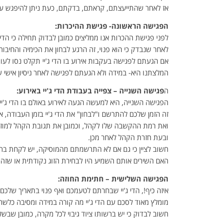
אז לאחר שהתייעצתם, קראתם, בדקתם, כעת ניתן להיפגש עם 
הפגישה הראשונה- פגישת ההיכרות:
לפני פגישת ההכרות אנו ממליצים כמובן לבדוק תחילה כי הדי ג
לאחר שנבדק כי הוא פנוי, זה הרגע לבחון את הכימיה והחיבור
אם הגעתם לפגישה בעקבות אירוע בו הדי ג'יי תקלט נסו לעור
המלצתנו היא- במידה ולא הגעתם לפגישה לאחר ניסיון אישי ש
ה
פגישה השנייה – צפייה בעבודת הדי ג'יי באירוע:
הפגישה השנייה, היא למעשה הגעה לאירוע באולם בו הדי ג'י
זה הזמן שלכם להתרשם ו"לבחון" את הדי ג'יי בזמן העבודה, 
ואת רמת ההקשבה שלו לקהל, וכמובן את תגובת הקהל למוזיקה.
ובעת חזרת הקהל לאחר מכן.
חשוב לציין כי גם אם לא התרשמתם מהמוסיקה, יש לקחת בחשבון
האם השירים אותם השמיע היו לבחירת הזוג נקודתית או שזה הס
הפגישה השלישית – חתימת החוזה:
איזה כיף!, הדי ג'יי שבחרתם לטעמכם ואף פנוי בתאריך שלכם
מומלץ מאוד לסכם עם הדי ג'יי מה קורה במידה ומסיבה כלשהי 
חשוב לבדוק כי יש ברשותו ציוד גיבוי לכל מקרה, כמובן שבשל