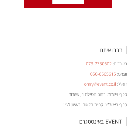
דברו איתנו
משרדים:
073-7330602
ווצאפ:
050-6565615
דוא"ל:
omry@event.co.il
סניף אשדוד: רחוב הטיילת 4, אשדוד
סניף ראשל"צ: קריית הלאום, ראשון לציון
EVENT באינסטגרם