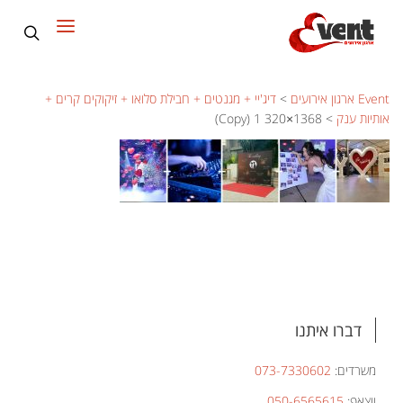
Event ארגון אירועים
>
דיג'יי + מגנטים + חבילת סלואו + זיקוקים קרים +
אותיות ענק
>
1368×320 1 (Copy)
דברו איתנו
משרדים:
073-7330602
ווצאפ:
050-6565615