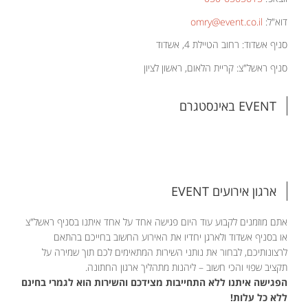
דוא"ל:
omry@event.co.il
סניף אשדוד: רחוב הטיילת 4, אשדוד
סניף ראשל"צ: קריית הלאום, ראשון לציון
EVENT באינסטגרם
ארגון אירועים EVENT
אתם מוזמנים לקבוע עוד היום פגישה אחד על אחד איתנו בסניף ראשל"צ
או בסניף אשדוד ולארגן יחדיו את האירוע החשוב בחייכם בהתאם
לרצונותיכם, לבחור את נותני השירות המתאימים לכם תוך שמירה על
תקציב שפוי והכי חשוב – ליהנות מתהליך ארגון החתונה.
הפגישה איתנו ללא התחייבות מצידכם והשירות הוא לגמרי בחינם
ללא כל עלות!