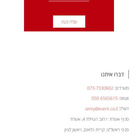
דברו איתנו
משרדים:
073-7330602
ווצאפ:
050-6565615
דוא"ל:
omry@event.co.il
סניף אשדוד: רחוב הטיילת 4, אשדוד
סניף ראשל"צ: קריית הלאום, ראשון לציון