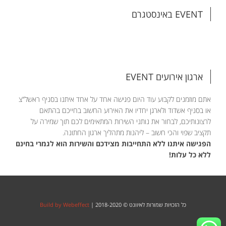
EVENT באינסטגרם
ארגון אירועים EVENT
אתם מוזמנים לקבוע עוד היום פגישה אחד על אחד איתנו בסניף ראשל"צ
או בסניף אשדוד ולארגן יחדיו את האירוע החשוב בחייכם בהתאם
לרצונותיכם, לבחור את נותני השירות המתאימים לכם תוך שמירה על
תקציב שפוי והכי חשוב – ליהנות מתהליך ארגון החתונה.
הפגישה איתנו ללא התחייבות מצידכם והשירות הוא לגמרי בחינם
ללא כל עלות!
כל הזכויות שמורות לאיוונט © 2018-2020 |
Build by Webeffect