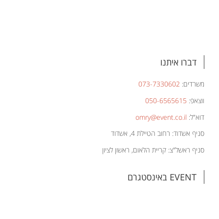
דברו איתנו
משרדים:
073-7330602
ווצאפ:
050-6565615
דוא"ל:
omry@event.co.il
סניף אשדוד: רחוב הטיילת 4, אשדוד
סניף ראשל"צ: קריית הלאום, ראשון לציון
EVENT באינסטגרם