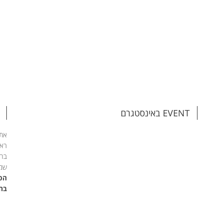
EVENT באינסטגרם
אתם
ראש
בהת
שמי
הפג
בחי