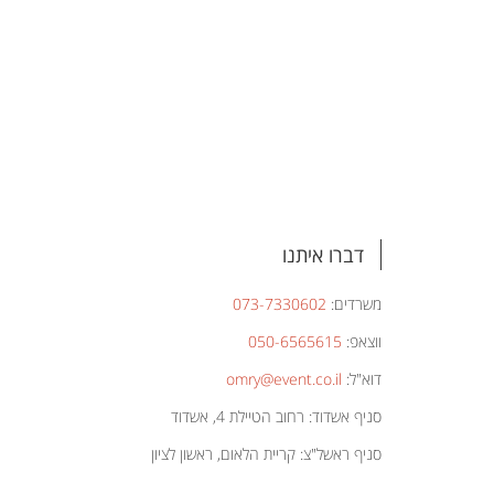
דברו איתנו
משרדים:
073-7330602
ווצאפ:
050-6565615
דוא"ל:
omry@event.co.il
סניף אשדוד: רחוב הטיילת 4, אשדוד
סניף ראשל"צ: קריית הלאום, ראשון לציון