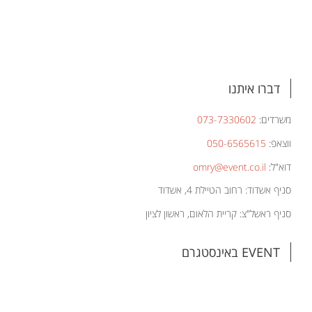
דברו איתנו
משרדים:
073-7330602
ווצאפ:
050-6565615
דוא"ל:
omry@event.co.il
סניף אשדוד: רחוב הטיילת 4, אשדוד
סניף ראשל"צ: קריית הלאום, ראשון לציון
EVENT באינסטגרם