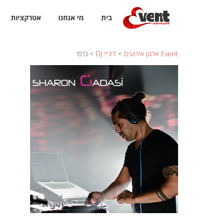
בית
מי אנחנו
אטרקציות
Event ארגון אירועים
>
דיג'יי DJ
>
גדסי