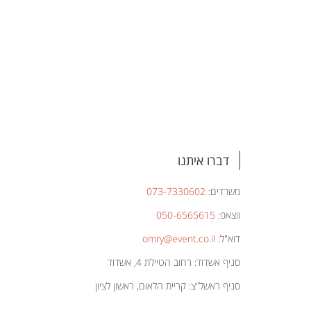
דברו איתנו
משרדים:
073-7330602
ווצאפ:
050-6565615
דוא"ל:
omry@event.co.il
סניף אשדוד: רחוב הטיילת 4, אשדוד
סניף ראשל"צ: קריית הלאום, ראשון לציון