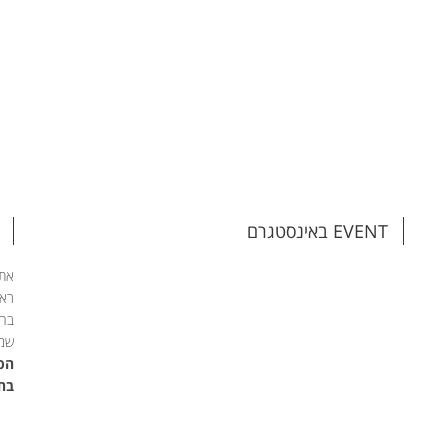
EVENT באינסטגרם
אתם
ראש
בהת
שמי
הפג
בחי