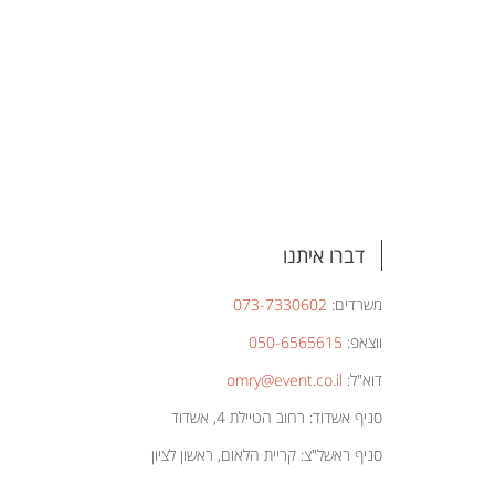
דברו איתנו
משרדים:
073-7330602
ווצאפ:
050-6565615
דוא"ל:
omry@event.co.il
סניף אשדוד: רחוב הטיילת 4, אשדוד
סניף ראשל"צ: קריית הלאום, ראשון לציון