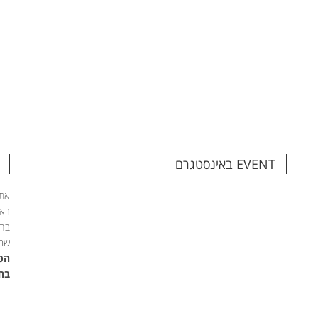
EVENT באינסטגרם
אתם
ראש
בהת
שמי
הפג
בחי