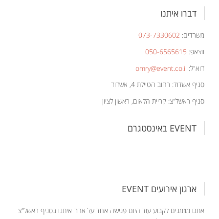
דברו איתנו
משרדים:
073-7330602
ווצאפ:
050-6565615
דוא"ל:
omry@event.co.il
סניף אשדוד: רחוב הטיילת 4, אשדוד
סניף ראשל"צ: קריית הלאום, ראשון לציון
EVENT באינסטגרם
ארגון אירועים EVENT
אתם מוזמנים לקבוע עוד היום פגישה אחד על אחד איתנו בסניף ראשל"צ