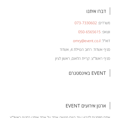
דברו איתנו
משרדים:
073-7330602
ווצאפ:
050-6565615
דוא"ל:
omry@event.co.il
סניף אשדוד: רחוב הטיילת 4, אשדוד
סניף ראשל"צ: קריית הלאום, ראשון לציון
EVENT באינסטגרם
ארגון אירועים EVENT
אתם מוזמנים לקבוע עוד היום פגישה אחד על אחד איתנו בסניף ראשל"צ