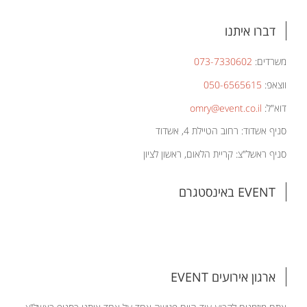
דברו איתנו
משרדים:
073-7330602
ווצאפ:
050-6565615
דוא"ל:
omry@event.co.il
סניף אשדוד: רחוב הטיילת 4, אשדוד
סניף ראשל"צ: קריית הלאום, ראשון לציון
EVENT באינסטגרם
ארגון אירועים EVENT