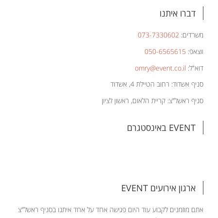
דברו איתנו
משרדים:
073-7330602
ווצאפ:
050-6565615
דוא"ל:
omry@event.co.il
סניף אשדוד: רחוב הטיילת 4, אשדוד
סניף ראשל"צ: קריית הלאום, ראשון לציון
EVENT באינסטגרם
ארגון אירועים EVENT
אתם מוזמנים לקבוע עוד היום פגישה אחד על אחד איתנו בסניף ראשל"צ