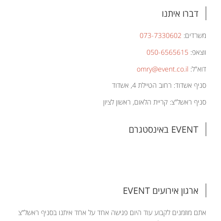
דברו איתנו
משרדים:
073-7330602
ווצאפ:
050-6565615
דוא"ל:
omry@event.co.il
סניף אשדוד: רחוב הטיילת 4, אשדוד
סניף ראשל"צ: קריית הלאום, ראשון לציון
EVENT באינסטגרם
ארגון אירועים EVENT
אתם מוזמנים לקבוע עוד היום פגישה אחד על אחד איתנו בסניף ראשל"צ