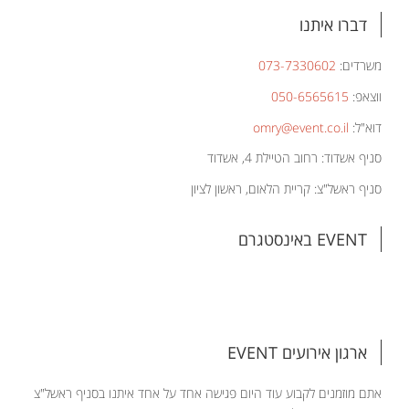
דברו איתנו
משרדים:
073-7330602
ווצאפ:
050-6565615
דוא"ל:
omry@event.co.il
סניף אשדוד: רחוב הטיילת 4, אשדוד
סניף ראשל"צ: קריית הלאום, ראשון לציון
EVENT באינסטגרם
ארגון אירועים EVENT
אתם מוזמנים לקבוע עוד היום פגישה אחד על אחד איתנו בסניף ראשל"צ