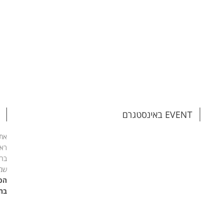
EVENT באינסטגרם
אתם
ראש
בהת
שמי
הפג
בחי