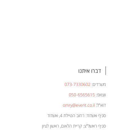
דברו איתנו
משרדים:
073-7330602
ווצאפ:
050-6565615
דוא"ל:
omry@event.co.il
סניף אשדוד: רחוב הטיילת 4, אשדוד
סניף ראשל"צ: קריית הלאום, ראשון לציון