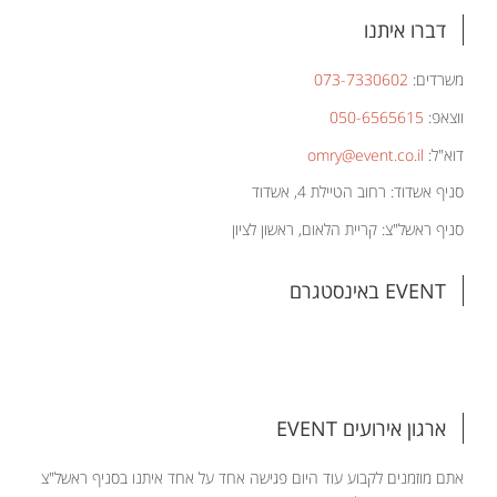
דברו איתנו
משרדים:
073-7330602
ווצאפ:
050-6565615
דוא"ל:
omry@event.co.il
סניף אשדוד: רחוב הטיילת 4, אשדוד
סניף ראשל"צ: קריית הלאום, ראשון לציון
EVENT באינסטגרם
ארגון אירועים EVENT
אתם מוזמנים לקבוע עוד היום פגישה אחד על אחד איתנו בסניף ראשל"צ