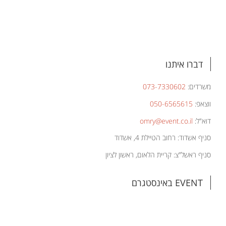
דברו איתנו
משרדים:
073-7330602
ווצאפ:
050-6565615
דוא"ל:
omry@event.co.il
סניף אשדוד: רחוב הטיילת 4, אשדוד
סניף ראשל"צ: קריית הלאום, ראשון לציון
EVENT באינסטגרם