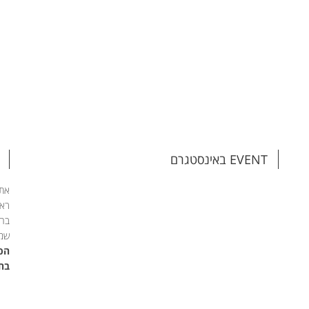
EVENT באינסטגרם
אתם
ראש
בהת
שמי
הפג
בחי