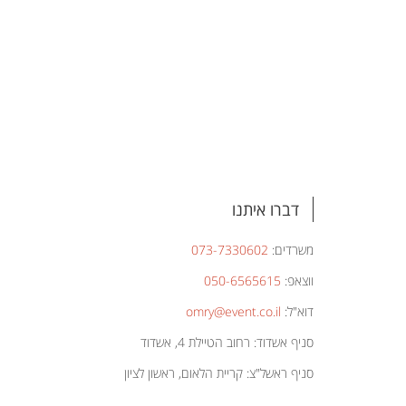
דברו איתנו
משרדים:
073-7330602
ווצאפ:
050-6565615
דוא"ל:
omry@event.co.il
סניף אשדוד: רחוב הטיילת 4, אשדוד
סניף ראשל"צ: קריית הלאום, ראשון לציון